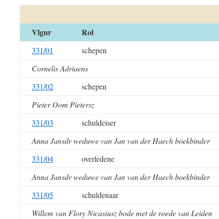
Vlgnr
Rol
331/01
schepen
Cornelis Adriaens
331/02
schepen
Pieter Oom Pietersz
331/03
schuldeiser
Anna Jansdr weduwe van Jan van der Haech boekbinder
331/04
overledene
Anna Jansdr weduwe van Jan van der Haech boekbinder
331/05
schuldenaar
Willem van Flory Nicasiusz bode met de roede van Leiden