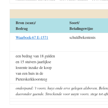
Bron (scan)/
Soort/
Bedrag
Betalingswijze
Waarboek-67 E-1571
schuldbekentenis
een bedrag van 18 gulden
en 15 stuivers jaarlijkse
losrente inzake de koop
van een huis in de
Pieterskerkkoorsteeg
onderpand: 't voors. huys ende erve gelegen alsboven. Belent
daeronder gaende. Streckende voor uuyte voors. stege tot aft