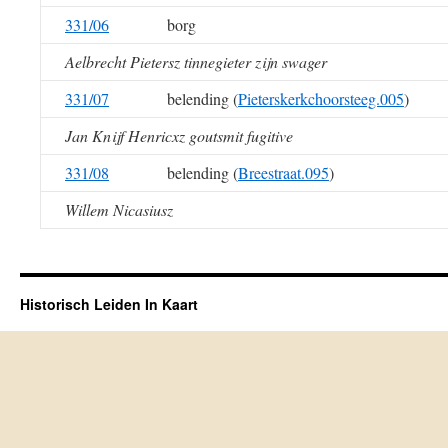
331/06
borg
Aelbrecht Pietersz tinnegieter zijn swager
331/07
belending (
Pieterskerkchoorsteeg.005
)
Jan Knijf Henricxz goutsmit fugitive
331/08
belending (
Breestraat.095
)
Willem Nicasiusz
Historisch Leiden In Kaart