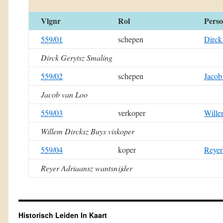
Vlgnr
Rol
Pers
559/01
schepen
Dirck
Dirck Gerytsz Smaling
559/02
schepen
Jacob
Jacob van Loo
559/03
verkoper
Wille
Willem Dircksz Buys viskoper
559/04
koper
Reyer
Reyer Adriaansz wantsnijder
Historisch Leiden In Kaart