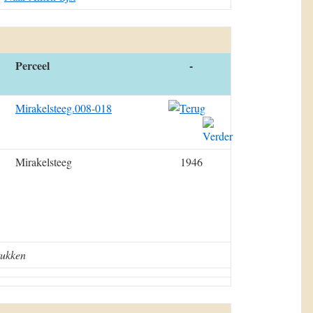
Perceel
-
Mirakelsteeg.008-018
Mirakelsteeg
1946
tukken