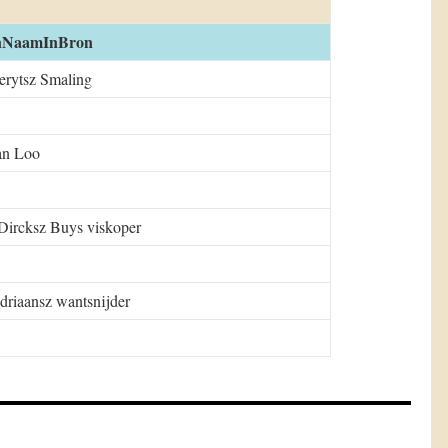
nNaamInBron
erytsz Smaling
an Loo
Dircksz Buys viskoper
driaansz wantsnijder