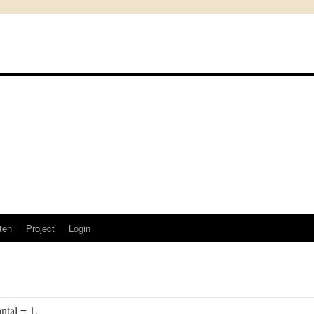
sten
Project
Login
tal = 1.