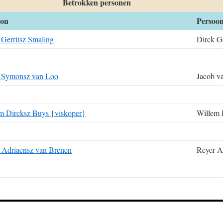
Betrokken personen
oon
Persoo
 Gerritsz Smaling
Dirck G
 Symonsz van Loo
Jacob v
m Dircksz Buys {viskoper}
Willem 
 Adriaensz van Brenen
Reyer A