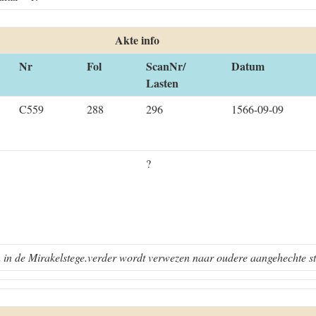
Akte info
Nr
Fol
ScanNr/
Datum
Lasten
C559
288
296
1566-09-09
?
 in de Mirakelstege.verder wordt verwezen naar oudere aangehechte s