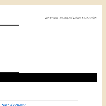
Een project van Erfgoed Leiden & Omstreken
Naar Akten-lijst