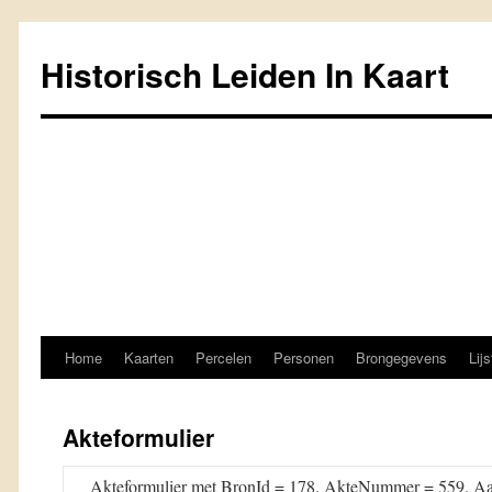
Historisch Leiden In Kaart
Home
Kaarten
Percelen
Personen
Brongegevens
Lij
Spring
naar
Akteformulier
inhoud
Akteformulier met BronId = 178. AkteNummer = 559. Aan