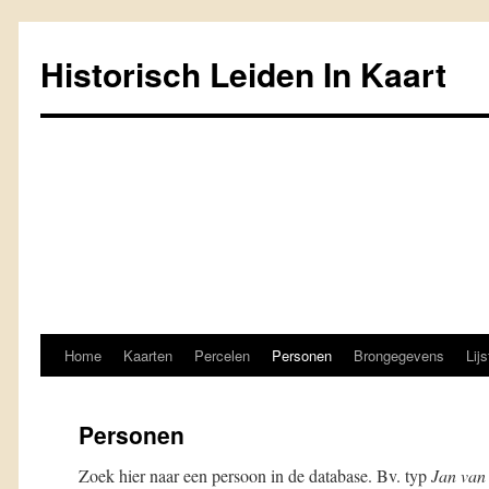
Historisch Leiden In Kaart
Home
Kaarten
Percelen
Personen
Brongegevens
Lij
Spring
naar
Personen
inhoud
Zoek hier naar een persoon in de database. Bv. typ
Jan van