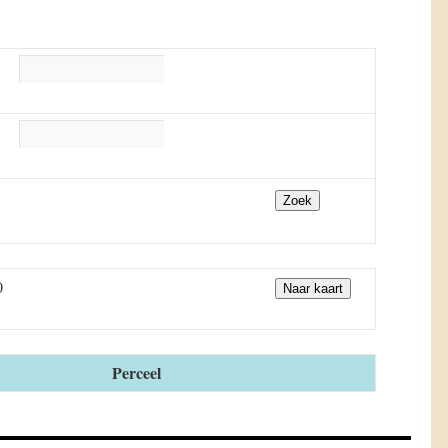
Zoek
0
Naar kaart
Perceel