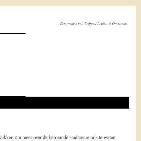
Een project van Erfgoed Leiden & Omstreken
m klikken om meer over de beroemde stadssecretaris te weten