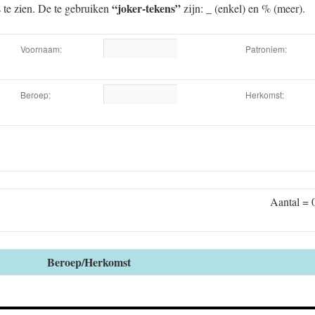
“joker-tekens”
s te zien. De te gebruiken
zijn: _ (enkel) en % (meer).
Voornaam:
Patroniem:
Beroep:
Herkomst:
Aantal = 
Beroep/Herkomst