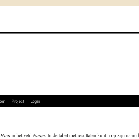
sten
Project
Login
 Hout
in het veld
Naam
. In de tabel met resultaten kunt u op zijn naa