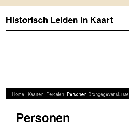
Historisch Leiden In Kaart
Home
Kaarten
Percelen
Personen
Brongegevens
Lijst
Spring
naar
Personen
inhoud