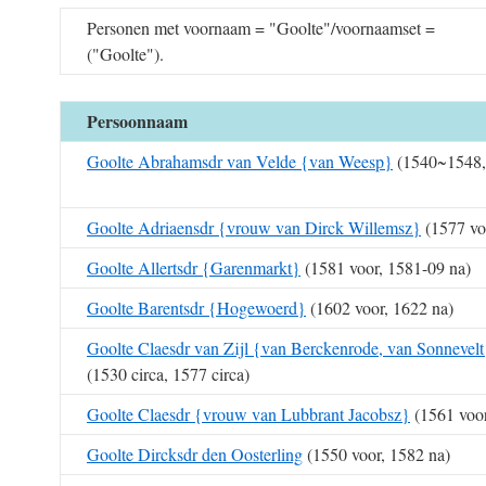
Personen met voornaam = "Goolte"/voornaamset =
("Goolte").
Persoonnaam
Goolte Abrahamsdr van Velde {van Weesp}
(1540~1548,
Goolte Adriaensdr {vrouw van Dirck Willemsz}
(1577 vo
Goolte Allertsdr {Garenmarkt}
(1581 voor, 1581-09 na)
Goolte Barentsdr {Hogewoerd}
(1602 voor, 1622 na)
Goolte Claesdr van Zijl {van Berckenrode, van Sonnevelt
(1530 circa, 1577 circa)
Goolte Claesdr {vrouw van Lubbrant Jacobsz}
(1561 voor
Goolte Dircksdr den Oosterling
(1550 voor, 1582 na)