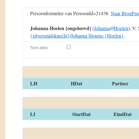
Persoonformulier van PersoonId=21438.
Naar BronPerc
Johanna Hoelen {ongehuwd}
(
Johanna
/
//
Hoelen
), V,
{zilversmidsknecht}
/
Johanna Slourus {Hoelen}
.
Toon alles:
LH
HDat
Partner
Lf
StartDat
EindDat