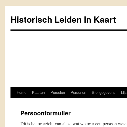
Historisch Leiden In Kaart
Home
Kaarten
Percelen
Personen
Brongegevens
Lij
Spring
naar
Persoonformulier
inhoud
Dit is het overzicht van alles, wat we over een persoon wete