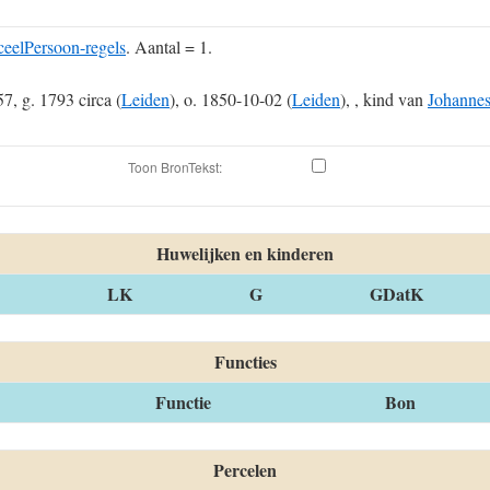
eelPersoon-regels
. Aantal = 1.
 57, g. 1793 circa (
Leiden
), o. 1850-10-02 (
Leiden
), , kind van
Johanne
Toon BronTekst:
Huwelijken en kinderen
LK
G
GDatK
Functies
Functie
Bon
Percelen