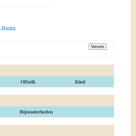
s Hoelen
Ververs
ODatK
Kind
Bijzonderheden